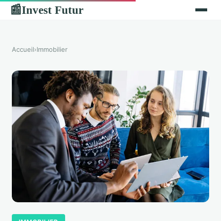
Invest Futur
📰
Accueil
›
Immobilier