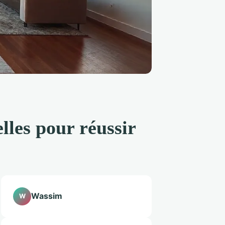
lles pour réussir
Wassim
W