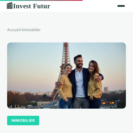
Invest Futur
📰
Accueil
›
Immobilier
IMMOBILIER