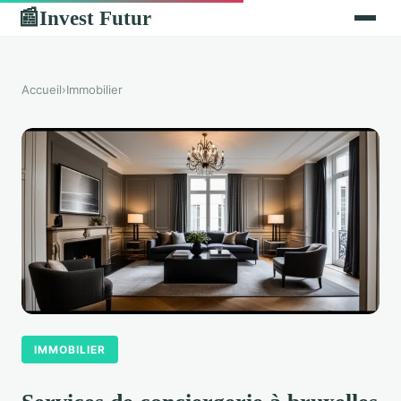
Invest Futur
📰
Accueil
›
Immobilier
IMMOBILIER