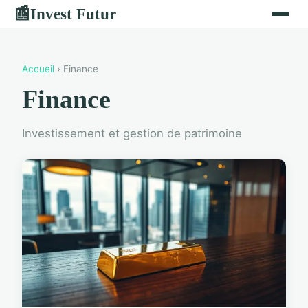
Invest Futur
📰
Accueil
› Finance
Finance
Investissement et gestion de patrimoine